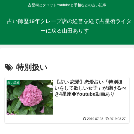
占星術とタロットYoutubeと手相などの占い記事
占い師歴19年クレープ店の経営を経て占星術ライタ
ーに戻る山田ありす
特別扱い
【占い 恋愛】恋愛占い「特別扱
占い恋愛
いをして欲しい女子」が避けるべ
き4星座◆Youtube動画あり
2019.07.28
2019.08.27