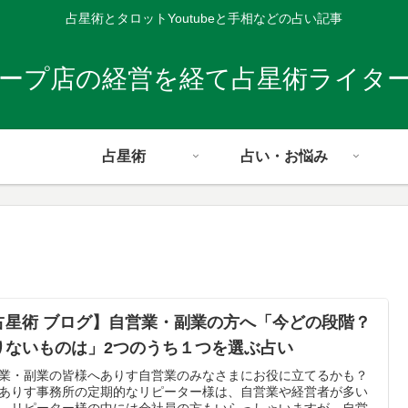
占星術とタロットYoutubeと手相などの占い記事
レープ店の経営を経て占星術ライタ
占星術
占い・お悩み
占星術 ブログ】自営業・副業の方へ「今どの段階？
りないものは」2つのうち１つを選ぶ占い
業・副業の皆様へありす自営業のみなさまにお役に立てるかも？
ありす事務所の定期的なリピーター様は、自営業や経営者が多い
。リピーター様の中には会社員の方もいらっしゃいますが、自営