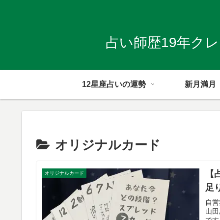
占い師歴19年ク
12星座占いの運勢
新月満月
オリジナルカード
【
オリジナルカード
足
自営
山田
です