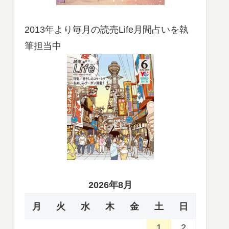
2013年より毎月の読売Life月間占いを執
筆担当中
2026年8月
月
火
水
木
金
土
日
1
2