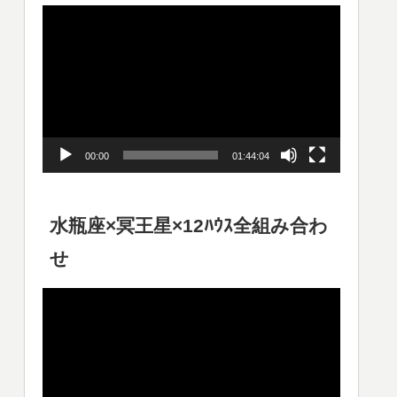
動
画
プ
レ
ー
00:00
01:44:04
ヤ
ー
水瓶座×冥王星×12ﾊｳｽ全組み合わ
せ
動
画
プ
レ