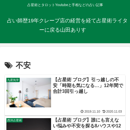
占星術とタロットYoutubeと手相などの占い記事
占い師歴19年クレープ店の経営を経て占星術ライタ
ーに戻る山田ありす
不安
【占星術 ブログ】引っ越しの不
九星気学
安「時期も気になる…」12年間で
合計3回引っ越し
2019.11.10
2020.11.03
【占星術 ブログ】誰にも言えな
西洋占星術
い悩みや不安を探る8ハウスや12