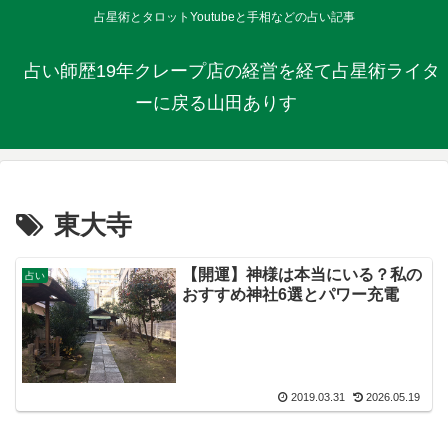
占星術とタロットYoutubeと手相などの占い記事
占い師歴19年クレープ店の経営を経て占星術ライタ
ーに戻る山田ありす
東大寺
【開運】神様は本当にいる？私の
占い
おすすめ神社6選とパワー充電
2019.03.31
2026.05.19