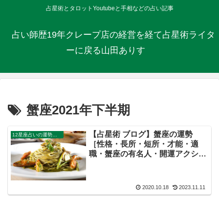
占星術とタロットYoutubeと手相などの占い記事
占い師歴19年クレープ店の経営を経て占星術ライタ
ーに戻る山田ありす
蟹座2021年下半期
【占星術 ブログ】蟹座の運勢
12星座占いの運勢・解説ガイド
［性格・長所・短所・才能・適
職・蟹座の有名人・開運アクショ
ン］（Youtube動画あり）
2020.10.18
2023.11.11