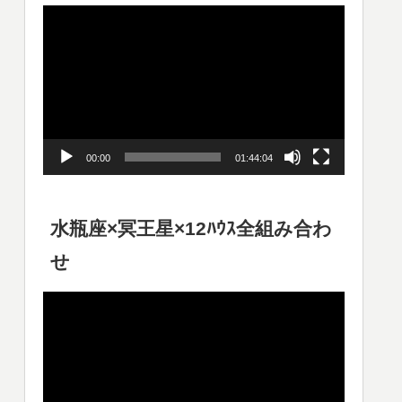
動
画
プ
レ
ー
00:00
01:44:04
ヤ
ー
水瓶座×冥王星×12ﾊｳｽ全組み合わ
せ
動
画
プ
レ