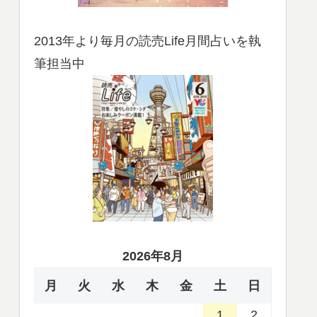
2013年より毎月の読売Life月間占いを執
筆担当中
2026年8月
月
火
水
木
金
土
日
1
2