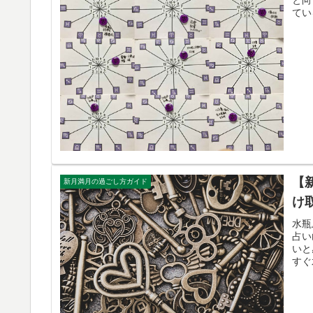
てい
【
新月満月の過ごし方ガイド
け
水瓶
占い
いと
すぐ