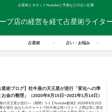
占星術とタロットYoutubeと手相などの占い記事
レープ店の経営を経て占星術ライタ
占星術
占い・お悩み
占星術ブログ】牡牛座の天王星が逆行「変化への準
お金の整理」（2020年8月15日~2021年1月14日）
座の天王星が逆行へ（期間）1-1【Youtube動画】2020年8月15日
星が逆行 あなたのチャートで牡牛座は何ハウス？ 人間は常に変化
き合っている 老いることが平等に皆に訪れる変化 変わらない人っ