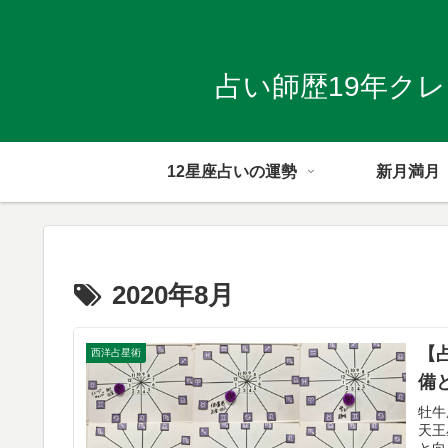
占い師歴19年ク
12星座占いの運勢
新月満月
2020年8月
【
西洋占星術
備と
牡牛
天王
と向