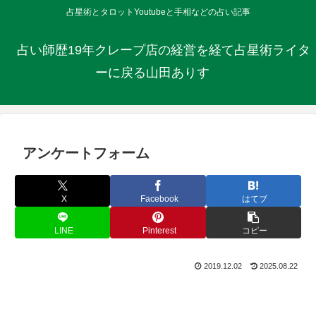
占星術とタロットYoutubeと手相などの占い記事
占い師歴19年クレープ店の経営を経て占星術ライタ
ーに戻る山田ありす
アンケートフォーム
X
Facebook
はてブ
LINE
Pinterest
コピー
2019.12.02
2025.08.22