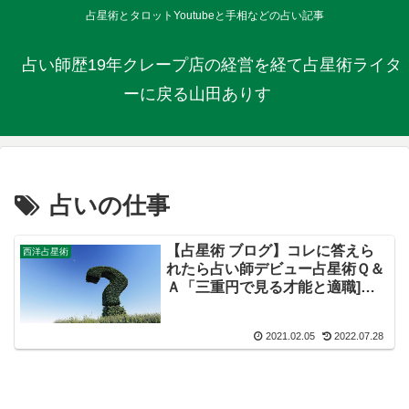
占星術とタロットYoutubeと手相などの占い記事
占い師歴19年クレープ店の経営を経て占星術ライタ
ーに戻る山田ありす
占いの仕事
【占星術 ブログ】コレに答えら
西洋占星術
れたら占い師デビュー占星術Ｑ＆
Ａ「三重円で見る才能と適職]
（２）
2021.02.05
2022.07.28