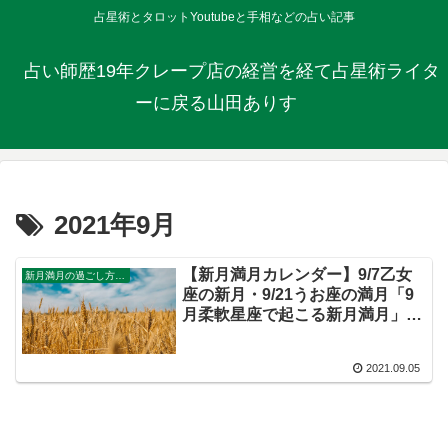
占星術とタロットYoutubeと手相などの占い記事
占い師歴19年クレープ店の経営を経て占星術ライタ
ーに戻る山田ありす
2021年9月
【新月満月カレンダー】9/7乙女
新月満月の過ごし方ガイド
座の新月・9/21うお座の満月「9
月柔軟星座で起こる新月満月」
（Youtube動画あり）
2021.09.05