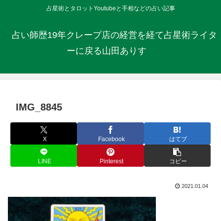
占星術とタロットYoutubeと手相などの占い記事
占い師歴19年クレープ店の経営を経て占星術ライタ
ーに戻る山田ありす
IMG_8845
X
Facebook
はてブ
LINE
Pinterest
コピー
2021.01.04