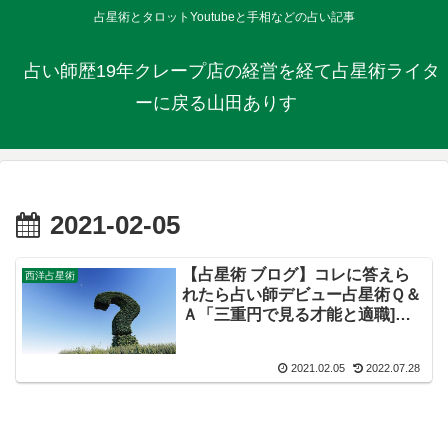
占星術とタロットYoutubeと手相などの占い記事
占い師歴19年クレープ店の経営を経て占星術ライタ
ーに戻る山田ありす
2021-02-05
【占星術 ブログ】コレに答えら
西洋占星術
れたら占い師デビュー占星術Ｑ＆
Ａ「三重円で見る才能と適職]
（２）
2021.02.05
2022.07.28