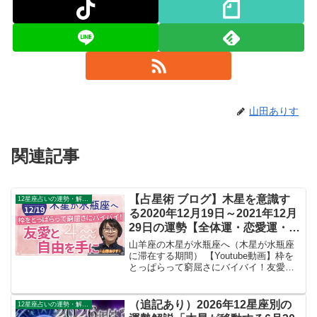
山田ありす
関連記事
【占星術 ブログ】木星を意識す
12星座占いの運勢・解説ガイド
る2020年12月19日～2021年12月
29日の運勢【全体運・恋愛運・仕
事運・金運】
山羊座の木星が水瓶座へ（木星が水瓶座
に滞在する期間） 【Youtube動画】枠を
とっぱらって窮屈さにバイバイ！友愛と
自由を手に 12星座別には？※各星座の
2021年の運勢ブログもリンクあり テレビ
Youtube等SNSの広告制作も手がける映...
（追記あり）2026年12星座別の
12星座占いの運勢・解説ガイド