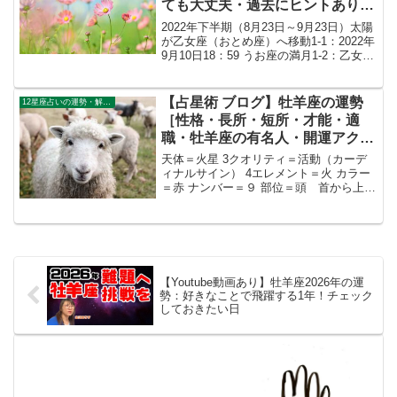
ても大丈夫・過去にヒントあり」
（Youtube動画あり）
2022年下半期（8月23日～9月23日）太陽
が乙女座（おとめ座）へ移動1-1：2022年
9月10日18：59 うお座の満月1-2：乙女座
の2022年下半期～2023年上半期の
Youtube動画 2022年下半期（5月11日～
10月28日／...
【占星術 ブログ】牡羊座の運勢
12星座占いの運勢・解説ガイド
［性格・長所・短所・才能・適
職・牡羊座の有名人・開運アクシ
ョン］【Youtube動画】
天体＝火星 3クオリティ＝活動（カーデ
ィナルサイン） 4エレメント＝火 カラー
＝赤 ナンバー＝９ 部位＝頭 首から上1.
【占星術 ブログ】牡羊座生まれはいつか
らいつまで牡羊座生まれは大体3月20日あ
たりから4月19日生まれぐらいまで。もし
あ...
【Youtube動画あり】牡羊座2026年の運
勢：好きなことで飛躍する1年！チェック
しておきたい日