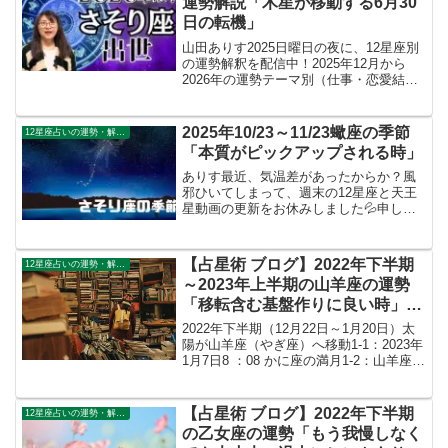
運勢解説「木星が移動する6月30
日の転機」
山田ありす2025日曜日の夜に、12星座別
の運勢解釈を配信中！2025年12月から
2026年の運勢テーマ別（仕事・恋愛結
婚・お金・全体運）の解釈がはじまりま
した。2026年の12星座別の健康運健康運
は、ショート動画でお伝えしています。
2025年10/23～11/23蠍座の季節
12星座占いの運勢・解説ガイド
202...
「本質がピックアップされる時」
ありす最近、気温差があったからか？風
邪ひいてしまって、週末の12星座と天王
星動画の更新をお休みしました💦申し訳
ございません、AIでYoutubeショート（蠍
座の季節）はアップできています。また
改めて、スケジュールをコミュニティに
【占星術 ブログ】2022年下半期
12星座占いの運勢・解説ガイド
記載しようと...
～2023年上半期の山羊座の運勢
「移転含む基盤作りに良い時」
（Youtube動画あり）
2022年下半期（12月22日～1月20日）太
陽が山羊座（やぎ座）へ移動1-1：2023年
1月7日8 ：08 かに座の満月1-2：山羊座の
2022年下半期～2023年上半期のYoutube
動画 2022年下半期（10月28日～12月20
日）...
【占星術 ブログ】2022年下半期
12星座占いの運勢・解説ガイド
の乙女座の運勢「もう我慢しなく