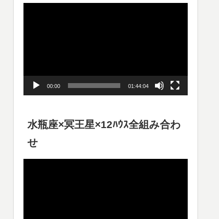
動
画
プ
レ
ー
00:00
01:44:04
ヤ
ー
水瓶座×冥王星×12ﾊｳｽ全組み合わ
せ
動
画
プ
レ