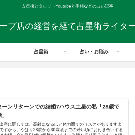
占星術とタロットYoutubeと手相などの占い記事
レープ店の経営を経て占星術ライタ
占星術
占い・お悩み
ターンリターンでの結婚7ハウス土星の私「28歳で
婚」
出産に関しては、高齢になるほど体力面でのリスクがありますよ
ですから、やはり28歳から30歳頃までの若い頃にお付き合いする
は大切。今の私51歳の気持ちのまま、当時を振り返るともっと慎