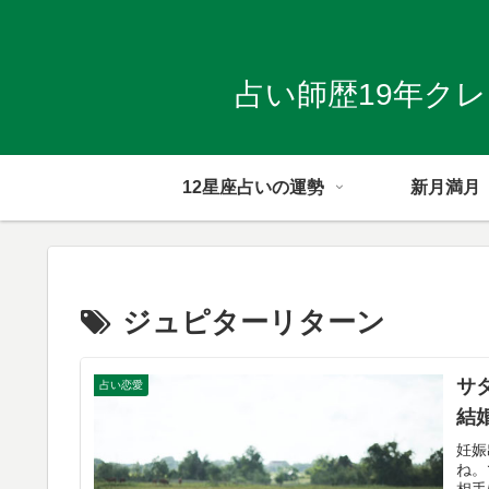
占い師歴19年ク
12星座占いの運勢
新月満月
ジュピターリターン
サ
占い恋愛
結
妊娠
ね。
相手