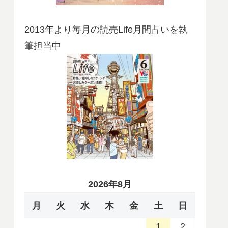
2013年より毎月の読売Life月間占いを執
筆担当中
2026年8月
月
火
水
木
金
土
日
1
2