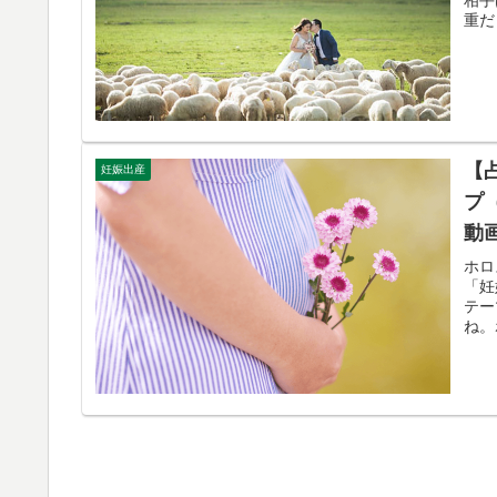
重だ
【
妊娠出産
プ
動
ホロ
「妊
テー
ね。