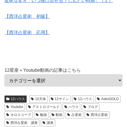
星術Ｑ＆Ａ「いつ抜け出せる？しんどい時期」（１）
【西洋占星術 初級】
【西洋占星術 応用】
12星座＋Youtube動画の記事はこちら
12ハウス
10天体
12サイン
12ハウス
AstroGOLD
Youtube
アストロゴールド
ハウス
ブログ
ホロスコープ
勉強
動画
占星術
西洋占星術
西洋占星術 講座
講座