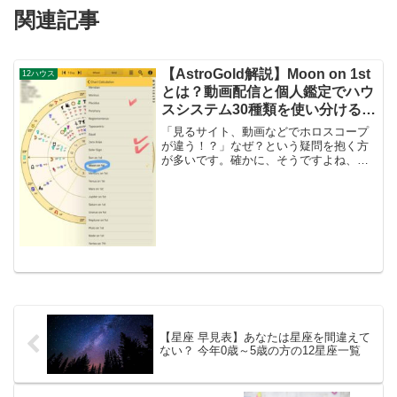
関連記事
【AstroGold解説】Moon on 1st
12ハウス
とは？動画配信と個人鑑定でハウ
スシステム30種類を使い分ける理
由
「見るサイト、動画などでホロスコープ
が違う！？」なぜ？という疑問を抱く方
が多いです。確かに、そうですよね、実
はハウスシステム（ハウスの分け方）は
様々な種類があります。山田ありすホロ
スコープのハウスシステム（ハウスの分
割方法）には、さまざまな...
【星座 早見表】あなたは星座を間違えて
ない？ 今年0歳～5歳の方の12星座一覧