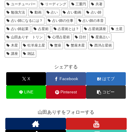
ユーチューバー
リーディング
三重円
共著
勉強方法
動画
占い
占い動画
占い師
占い師になるには？
占い師の仕事
占い師の本音
占い師起業
占星術
占星術とは？
占星術講座
土星
山田ありす トリン
心理占星術
日付
星座占い
木星
牡羊座土星
蟹座
蟹座木星
西洋占星術
講座
雑誌
シェアする
X
Facebook
はてブ
LINE
Pinterest
コピー
山田ありすをフォローする