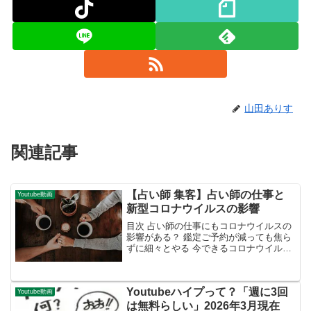
山田ありす
関連記事
【占い師 集客】占い師の仕事と
Youtube動画
新型コロナウイルスの影響
目次 占い師の仕事にもコロナウイルスの
影響がある？ 鑑定ご予約が減っても焦ら
ずに細々とやる 今できるコロナウイルス
への具体的な対策例 安心してもらえるよ
うに工夫する Youtube動画やSNSやブロ
グをこの機会にスタートする1.【占い師
Youtubeハイプって？「週に3回
集...
Youtube動画
は無料らしい」2026年3月現在