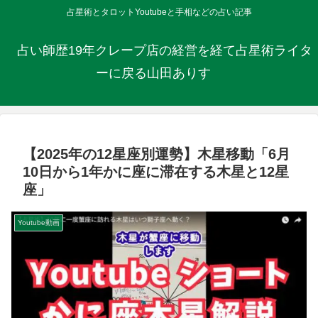
占星術とタロットYoutubeと手相などの占い記事
占い師歴19年クレープ店の経営を経て占星術ライタ
ーに戻る山田ありす
【2025年の12星座別運勢】木星移動「6月
10日から1年かに座に滞在する木星と12星
座」
Youtube動画