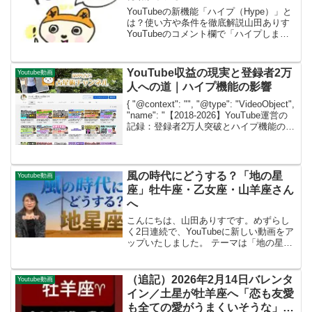
YouTubeの新機能「ハイプ（Hype）」と
は？使い方や条件を徹底解説山田ありす
YouTubeのコメント欄で「ハイプしまし
た！」と教えていただきました。いつも
ありがたいです。気になっていた方も多
いのではないでしょうか？注目の新機能
YouTube収益の現実と登録者2万
Youtube動画
「ハイプ...
人への道｜ハイプ機能の影響
{ "@context": "", "@type": "VideoObject",
"name": "【2018-2026】YouTube運営の
記録：登録者2万人突破とハイプ機能の影
響", "description": "2018年から20...
風の時代にどうする？「地の星
Youtube動画
座」牡牛座・乙女座・山羊座さん
へ
こんにちは、山田ありすです。めずらし
く2日連続で、YouTubeに新しい動画をア
ップいたしました。 テーマは「地の星座
さん向け」風の時代にどう生きる？で
す。山田ありす2025Youtubeを方向模索
する中、視聴者さまにヒントをもらいつ
（追記）2026年2月14日バレンタ
Youtube動画
つ😿更...
イン／土星が牡羊座へ「恋も友愛
も全ての愛がうまくいそうな」