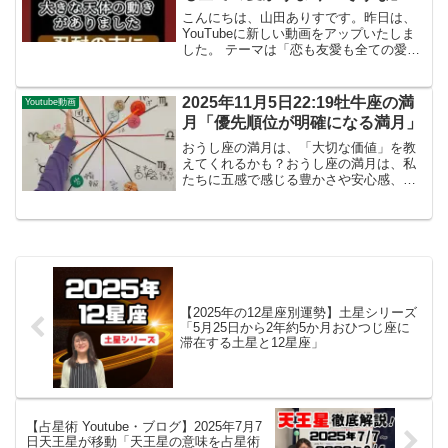
TOP3星座ランキング
こんにちは、山田ありすです。昨日は、
YouTubeに新しい動画をアップいたしま
した。 テーマは「恋も友愛も全ての愛が
うまくいそうな3星座」です。山田ありす
2025明日はバレンタインですね。上記に
メッセージしています！牡羊座土星につ
2025年11月5日22:19牡牛座の満
Youtube動画
いても、追...
月「優先順位が明確になる満月」
おうし座の満月は、「大切な価値」を教
えてくれるかも？おうし座の満月は、私
たちに五感で感じる豊かさや安心感、そ
して、あなたにとって本当に価値のある
ものに意識を向けることができるかもし
れません。このように、これまでに培っ
てきたものに対して感謝の...
【2025年の12星座別運勢】土星シリーズ
「5月25日から2年約5か月おひつじ座に
滞在する土星と12星座」
【占星術 Youtube・ブログ】2025年7月7
日天王星が移動「天王星の意味を占星術