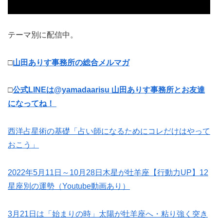
テーマ別に配信中。
□
山田ありす事務所の総合メルマガ
□
公式LINEは@yamadaarisu 山田ありす事務所とお友達
になってね！
西洋占星術の基礎「占い師になるためにコレだけはやって
おこう」
2022年5月11日～10月28日木星が牡羊座【行動力UP】12
星座別の運勢（Youtube動画あり）
3月21日は「始まりの時」太陽が牡羊座へ・粘り強く突き