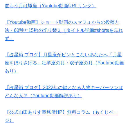
進もう月は蠍座（Youtube動画URLリンク）
【Youtube動画】ショート動画のスマフォからの投稿方
法・60秒と15秒の切り替え［タイトル詳細#shortsを忘れ
ず」
【占星術 ブログ】月星座がピンとこないあなたへ「月星
座をほりさげる」牡羊座の月・双子座の月（Youtube動画
あり）
【占星術 ブログ】2022年の鍵となる人物キーパーソンは
どんな人？（Youtube動画解説あり）
【公式山田ありす事務所HP】無料コラム（もくじペー
ジ）