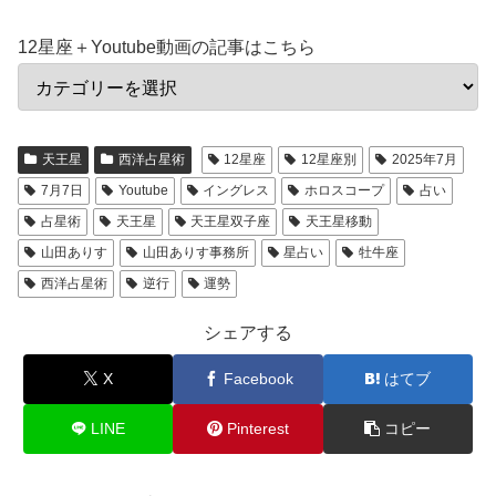
12星座＋Youtube動画の記事はこちら
天王星
西洋占星術
12星座
12星座別
2025年7月
7月7日
Youtube
イングレス
ホロスコープ
占い
占星術
天王星
天王星双子座
天王星移動
山田ありす
山田ありす事務所
星占い
牡牛座
西洋占星術
逆行
運勢
シェアする
X
Facebook
はてブ
LINE
Pinterest
コピー