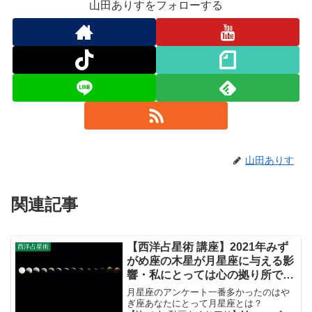
山田ありすをフォローする
山田ありす
関連記事
【西洋占星術 講座】2021年みず
西洋占星術
がめ座の木星が月星座に与える影
響・私にとっては心の拠り所であ
る月星座
月星座のアンケート一番多かったのはや
ぎ座あなたにとって月星座とは？