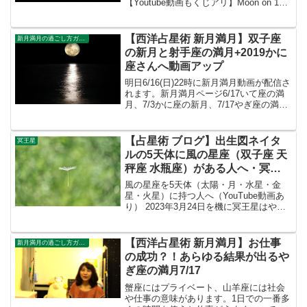
【Youtube動画もくじアリ】Moon on 1st
でトランジット水瓶座の木星とネイタル
の月を読む月星座がみずがめ座の方の
2021年の運勢月星座がうお座の方の2021
【西洋占星術 新月満月】双子座
新月満月の過ごし方ガイド
年の運...
の新月と射手座の満月+2019かに
座さんへ動画アップ
明日6/16(日)22時に新月満月動画が配信さ
れます。新月満月ページ6/17いて座の満
月、7/3かに座の新月、7/17やぎ座の満
月、水星逆行についてです。ふたご座の
新月からいて座の満月と向かう6月。●♊
ふたご座の新月は6/3 19：02・・...
【占星術 ブログ】出生図ネイタ
冥王星
ルの5天体に風の星座（双子座 天
秤座 水瓶座）がある人へ・冥王
星の移動（3）Youtube
風の星座を5天体（太陽・月・水星・金
星・火星）に持つ人へ（YouTube動画あ
り） 2023年3月24日を機に冥王星はやぎ
座→みずがめ座へ2-1：みずがめ座の冥王
星（一時的にやぎ座）2-2：2-2 冥王星が
やぎ座（一時的にいて座） 冥王星が...
【西洋占星術 新月満月】お仕事
新月満月の過ごし方ガイド
の成功？！あらゆる結果が出るや
ぎ座の満月7/17
蟹座にはプライベート、山羊座には社会
や仕事の意味があります。1日での一番多