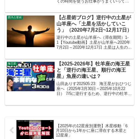
くの時間を使うお仕事がうまくいってい
ない時、ぐったりとしてしまいますよ
ね…。( ；∀；) そりゃそうタヌーやぎ座
のボクは特にそうタヌ！時々お子様の将
【占星術ブログ】逆行中の土星が
西洋占星術
来についてご相談い...
山羊座へ「土星を活かしていこ
う」（2020年7月2日~12月17日）
逆行中の土星が山羊座へ（滞在期間）1-
1【Youtube動画】土星が山羊座へ2020年
7月2日～2020年12月17日 土星は人生の中
で乗り越えられる壁2-1 サターンリター
ン やぎ座が土星の方 全体像を把握した
い？現実に疲れた？やぎ座さん...
【2025-2026年】牡羊座の海王星
海王星
と「逆行の海王星、順行の海王
星」魚座の違いは？
山田ありす202505:23 海王星がおひつじ
座へ（2025年3月30日～2025年10月22
日） 7/5に逆行するため、逆行中の牡羊座
の海王星期間：7月5日～10月22日まで
【※10月22日～2026年1月27日から魚座
の海王星の時期】...
【2025年の12星座別運勢】木星移動「6
月10日から1年かに座に滞在する木星と
12星座」