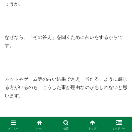
ょうか。
なぜなら、「その答え」を聞くために占いをするからで
す。
ネットやゲーム等の占い結果でさえ「当たる」ように感じ
る方がいるのも、こうした事が理由なのかもしれないと思
います。
[st-kaiwa1]結果が予想外の場合は心のどこかで反対の答え
メニュー
ホーム
検索
トップ
サイドバー