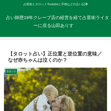
占星術とタロットYoutubeと手相などの占い記事
占い師歴19年クレープ店の経営を経て占星術ライタ
ーに戻る山田ありす
【タロット占い】正位置と逆位置の意味／
なぜ赤ちゃんは泣くのか？
タロット