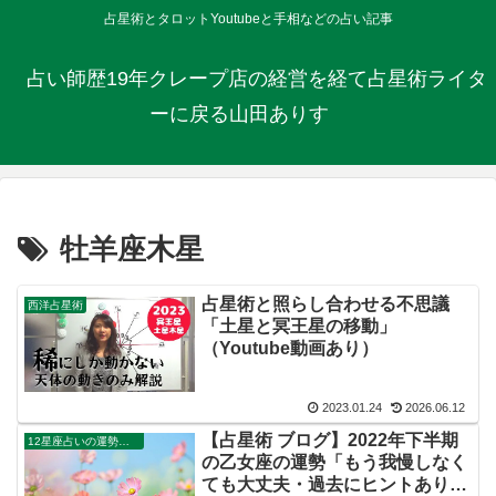
占星術とタロットYoutubeと手相などの占い記事
占い師歴19年クレープ店の経営を経て占星術ライタ
ーに戻る山田ありす
牡羊座木星
占星術と照らし合わせる不思議
西洋占星術
「土星と冥王星の移動」
（Youtube動画あり）
2023.01.24
2026.06.12
【占星術 ブログ】2022年下半期
12星座占いの運勢・解説ガイド
の乙女座の運勢「もう我慢しなく
ても大丈夫・過去にヒントあり」