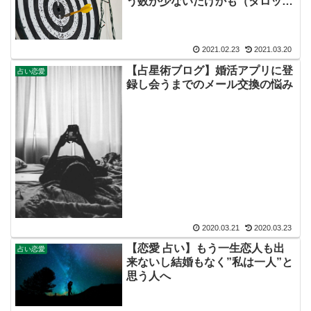
う数が少ないだけかも（タロット
Youtubeあり）
2021.02.23
2021.03.20
【占星術ブログ】婚活アプリに登
占い恋愛
録し会うまでのメール交換の悩み
2020.03.21
2020.03.23
【恋愛 占い】もう一生恋人も出
占い恋愛
来ないし結婚もなく”私は一人”と
思う人へ