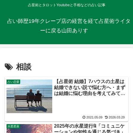
占星術とタロットYoutubeと手相などの占い記事
占い師歴19年クレープ店の経営を経て占星術ライタ
ーに戻る山田ありす
相談
【占星術 結婚】7ハウスの土星は
占い恋愛
結婚できない説で悩む方へ・まず
は結婚に悩む理由を考えてみて：
あなたの山羊座のハウスに注目
2021.05.09
2026.03.29
2025年の水星逆行℞「コミュニケ
水星星座
ーションや知性を通じる気づき」