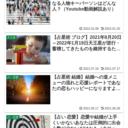
なる人物キーパーソンはどんな
人？（Youtube動画解説あり）
2022.01.08
2022.01.20
【占星術 ブログ】2021年8月20日
天王星
～2022年1月19日天王星が逆行・
蓄積してきたものを維持するため
に振り返る
2021.07.16
2021.07.17
【占星術 結婚】結婚への道メニ
占い恋愛
ューの流れと応援レポートであな
たの恋もハッピーになりますよう
に（恋愛や結婚の様々なカタチ）
2021.05.17
2021.06.28
【占い 恋愛】恋愛や結婚が上手
占い恋愛
くいかないあなたは圧倒的に出会